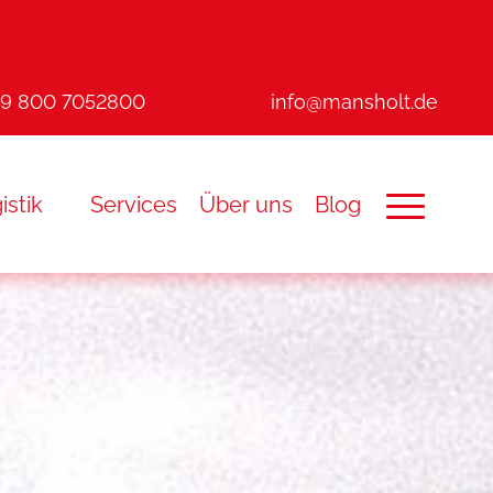
49 800 7052800
info@mansholt.de
istik
Services
Über uns
Blog