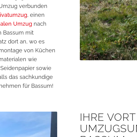
em Umzug verbunden
rivatumzug
, einen
onalen Umzug
nach
n Bassum mit
tz dort an, wo es
Remontage von Küchen
materialen wie
d Seidenpapier sowie
alls das sachkundige
rnehmen für Bassum!
IHRE VORT
UMZUGSU