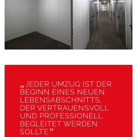
„
JEDER UMZUG IST DER
BEGINN EINES NEUEN
LEBENSABSCHNITTS,
DER VERTRAUENSVOLL
UND PROFESSIONELL
BEGLEITET WERDEN
“
SOLLTE